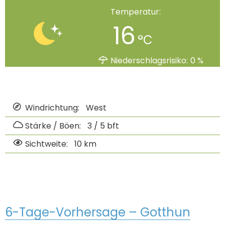
Temperatur:
16
°C
Niederschlagsrisiko:
0
%
Windrichtung:
West
Stärke / Böen:
3 / 5
bft
Sichtweite:
10 km
6-Tage-Vorhersage – Gotthun