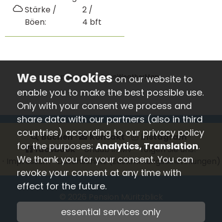
Stärke /
2 /
Böen:
4
bft
powered by
OpenWeatherMap
on our website to
enable you to make the best possible use.
Only with your consent we process and
share data with our partners (also in third
countries) according to our privacy policy
Buchen
⋅
Kontakt
⋅
instagram
⋅
for the purposes:
Analytics, Translation
.
facebook
- Urlaub in MV - folgen Sie uns!
We thank you for your consent. You can
⋅
Impressum
⋅
Datenschutz
(Zustimmungseinstellungen)
revoke your consent at any time with
effect for the future.
© 2026
Pension Müritzblick
essential services only