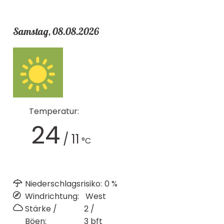
Samstag, 08.08.2026
Temperatur:
24
/
11
°C
Niederschlagsrisiko:
0
%
Windrichtung:
West
Stärke /
2 /
Böen:
3
bft